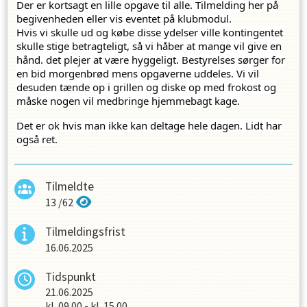
Der er kortsagt en lille opgave til alle. Tilmelding her på
begivenheden eller vis eventet på klubmodul.
Hvis vi skulle ud og købe disse ydelser ville kontingentet
skulle stige betragteligt, så vi håber at mange vil give en
hånd. det plejer at være hyggeligt. Bestyrelses sørger for
en bid morgenbrød mens opgaverne uddeles. Vi vil
desuden tænde op i grillen og diske op med frokost og
måske nogen vil medbringe hjemmebagt kage.
Det er ok hvis man ikke kan deltage hele dagen. Lidt har
også ret.
Tilmeldte
13
/
62
Tilmeldingsfrist
16.06.2025
Tidspunkt
21.06.2025
kl.
09.00
-
kl.
15.00