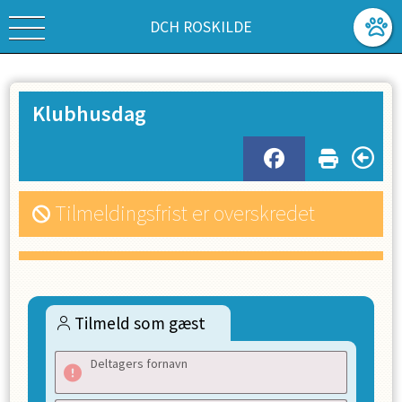
DCH ROSKILDE
Klubhusdag
Tilmeldingsfrist er overskredet
Tilmeld som gæst
Deltagers fornavn